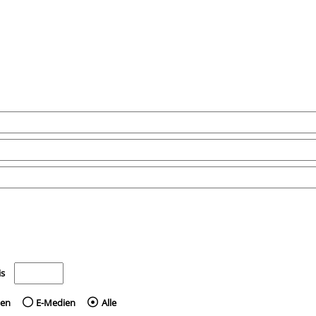
e nach dem Jahr veröffentlicht wurden
Medien anzeigen, die vor dem Jahr veröffentlicht wurden
is
ien
E-Medien
Alle