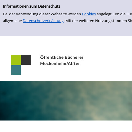
Erweiterte Suche
zur Navigation springen
zum Inhalt springen
Zur erweiterten Suche springen
Informationen zum Datenschutz
Bei der Verwendung dieser Webseite werden
Cookies
angelegt, um die Fu
allgemeine
Datenschutzerklär1ung
. Mit der weiteren Nutzung stimmen Si