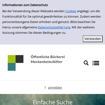
Einfache Suche
zur Navigation springen
zum Inhalt springen
Zur Detailanzeige springen
Informationen zum Datenschutz
Bei der Verwendung dieser Webseite werden
Cookies
angelegt, um die
Funktionalität für Sie optimal gewährleisten zu können. Zudem werden
personenbezogene Daten erhoben und genutzt. Bitte beachten Sie
hierzu unsere allgemeine
Datenschutzerklär1ung
. Mit der weiteren
Nutzung stimmen Sie diesen Bedingungen zu.
anmelden
|
Sprache auswählen
Einfache Suche