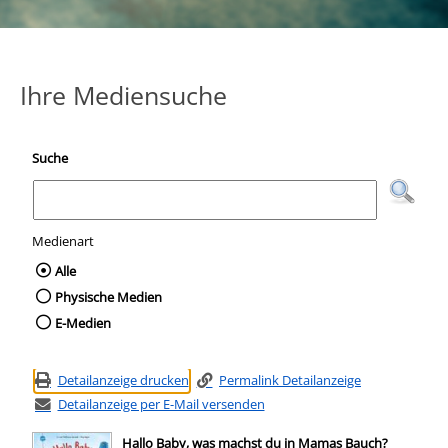
Ihre Mediensuche
Suche
Medienart
Wählen Sie die Medienart nach der Sie suc
Alle
Physische Medien
E-Medien
Detailanzeige drucken
Permalink Detailanzeige
Detailanzeige per E-Mail versenden
Hallo Baby, was machst du in Mamas Bauch?