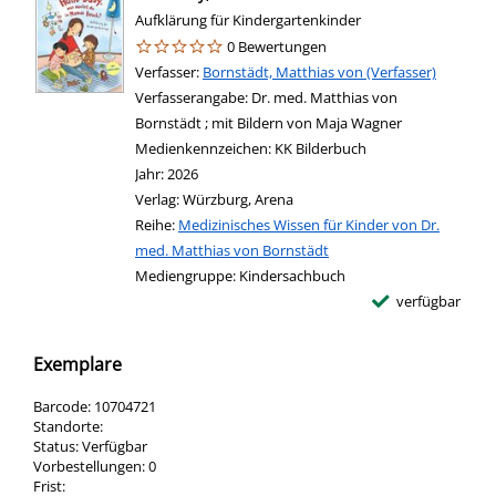
Aufklärung für Kindergartenkinder
0 Bewertungen
Verfasser:
Suche nach diesem Verfasser
Bornstädt, Matthias von (Verfasser)
Verfasserangabe:
Dr. med. Matthias von
Bornstädt ; mit Bildern von Maja Wagner
Medienkennzeichen:
KK Bilderbuch
Jahr:
2026
Verlag:
Würzburg, Arena
Reihe:
Medizinisches Wissen für Kinder von Dr.
med. Matthias von Bornstädt
Mediengruppe:
Kindersachbuch
verfügbar
Exemplare
Barcode:
10704721
Standorte:
Status:
Verfügbar
Vorbestellungen:
0
Frist: