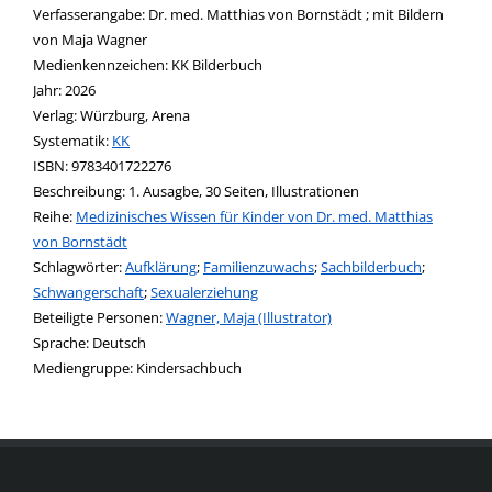
Verfasserangabe:
Dr. med. Matthias von Bornstädt ; mit Bildern
von Maja Wagner
Medienkennzeichen:
KK Bilderbuch
Jahr:
2026
Verlag:
Würzburg, Arena
opens in new tab
Diesen Link in neuem Tab öffnen
Systematik:
Suche nach dieser Systematik
KK
Suche nach diesem Interessenskreis
ISBN:
9783401722276
Beschreibung:
1. Ausagbe, 30 Seiten, Illustrationen
Reihe:
Medizinisches Wissen für Kinder von Dr. med. Matthias
von Bornstädt
Schlagwörter:
Aufklärung
;
Familienzuwachs
;
Sachbilderbuch
;
Schwangerschaft
;
Sexualerziehung
Beteiligte Personen:
Suche nach dieser Beteiligten Person
Wagner, Maja (Illustrator)
Sprache:
Deutsch
Mediengruppe:
Kindersachbuch