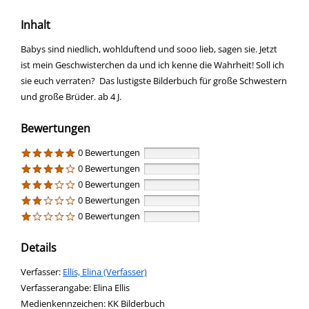
Inhalt
Babys sind niedlich, wohlduftend und sooo lieb, sagen sie. Jetzt
ist mein Geschwisterchen da und ich kenne die Wahrheit! Soll ich
sie euch verraten? Das lustigste Bilderbuch für große Schwestern
und große Brüder. ab 4 J.
Bewertungen
0 Bewertungen
0 Bewertungen
0 Bewertungen
0 Bewertungen
0 Bewertungen
Details
Verfasser:
Suche nach diesem Verfasser
Ellis, Elina (Verfasser)
Verfasserangabe:
Elina Ellis
Medienkennzeichen:
KK Bilderbuch