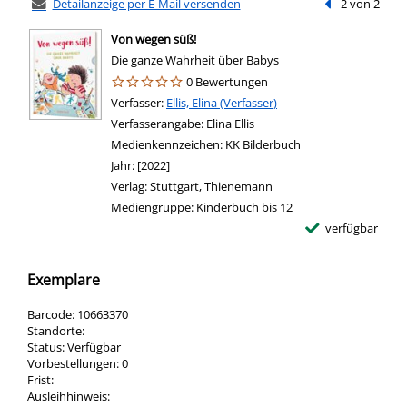
Detailanzeige per E-Mail versenden
Vorheriger Tref
2 von 2
Von wegen süß!
Die ganze Wahrheit über Babys
0 Bewertungen
Verfasser:
Suche nach diesem Verfasser
Ellis, Elina (Verfasser)
Verfasserangabe:
Elina Ellis
Medienkennzeichen:
KK Bilderbuch
Jahr:
[2022]
Verlag:
Stuttgart, Thienemann
Mediengruppe:
Kinderbuch bis 12
verfügbar
Exemplare
Barcode:
10663370
Standorte:
Status:
Verfügbar
Vorbestellungen:
0
Frist:
Ausleihhinweis: