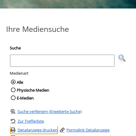
Ihre Mediensuche
Suche
Medienart
Wählen Sie die Medienart nach der Sie suc
Alle
Physische Medien
E-Medien
Suche verfeinern (Erweiterte Suche)
Zur Trefferliste
Detailanzeige drucken
Permalink Detailanzeige