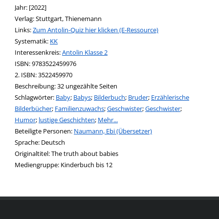
Jahr:
[2022]
Verlag:
Stuttgart, Thienemann
opens in new tab
Links:
Diesen Link in neuem Tab öffnen
Zum Antolin-Quiz hier klicken (E-Ressource)
Systematik:
Suche nach dieser Systematik
KK
Interessenkreis:
Suche nach diesem Interessenskreis
Antolin Klasse 2
ISBN:
9783522459976
2. ISBN:
3522459970
Beschreibung:
32 ungezählte Seiten
Schlagwörter:
Baby
;
Babys
;
Bilderbuch
;
Bruder
;
Erzählerische
Bilderbücher
;
Familienzuwachs
;
Geschwister
;
Geschwister
;
Humor
;
lustige Geschichten
;
Mehr...
Beteiligte Personen:
Suche nach dieser Beteiligten Person
Naumann, Ebi (Übersetzer)
Sprache:
Deutsch
Originaltitel:
The truth about babies
Mediengruppe:
Kinderbuch bis 12