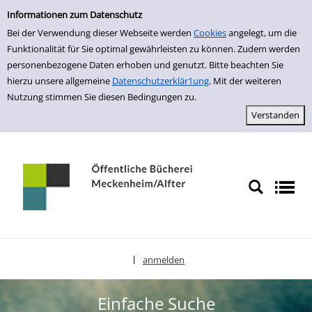
Einfache Suche
zur Navigation springen
zum Inhalt springen
Zur Detailanzeige springen
Informationen zum Datenschutz
Bei der Verwendung dieser Webseite werden
Cookies
angelegt, um die
Funktionalität für Sie optimal gewährleisten zu können. Zudem werden
personenbezogene Daten erhoben und genutzt. Bitte beachten Sie
hierzu unsere allgemeine
Datenschutzerklär1ung
. Mit der weiteren
Nutzung stimmen Sie diesen Bedingungen zu.
anmelden
|
Sprache auswählen
Einfache Suche