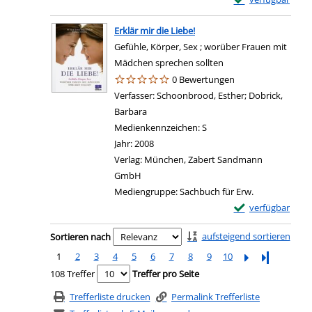
Erklär mir die Liebe!
Gefühle, Körper, Sex ; worüber Frauen mit
Mädchen sprechen sollten
0 Bewertungen
Verfasser:
Schoonbrood, Esther
;
Dobrick,
Barbara
Suche nach diesem Verfasser
Medienkennzeichen:
S
Jahr:
2008
Verlag:
München, Zabert Sandmann
GmbH
Mediengruppe:
Sachbuch für Erw.
Exemplar-Details 
verfügbar
Zu den Suchfiltern springen
aufsteigend sortieren
Sortieren nach
1
2
3
4
5
6
7
8
9
10
Letzte Seite
108 Treffer
Treffer pro Seite
Trefferliste drucken
Permalink Trefferliste