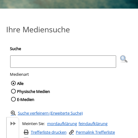
Ihre Mediensuche
Suche
Medienart
Wählen Sie die Medienart nach der Sie suc
Alle
Physische Medien
E-Medien
Suche verfeinern (Erweiterte Suche)
Meinten Sie:
mordaufklärung
feindaufklärung
Trefferliste drucken
Permalink Trefferliste