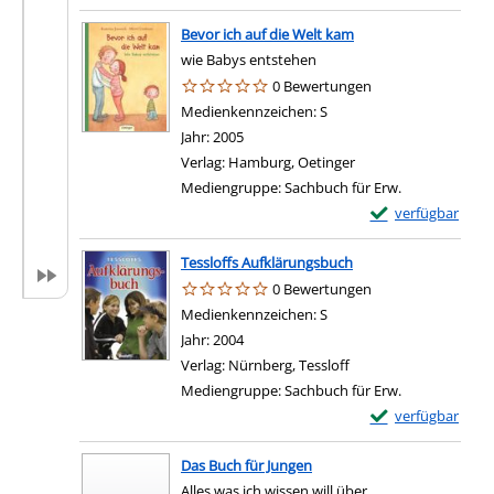
Bevor ich auf die Welt kam
wie Babys entstehen
0 Bewertungen
Suche nach diesem Verfasser
Medienkennzeichen:
S
Jahr:
2005
Verlag:
Hamburg, Oetinger
Mediengruppe:
Sachbuch für Erw.
Exemplar-Details 
verfügbar
Tessloffs Aufklärungsbuch
0 Bewertungen
Suche nach diesem Verfasser
Medienkennzeichen:
S
Jahr:
2004
Verlag:
Nürnberg, Tessloff
Mediengruppe:
Sachbuch für Erw.
Exemplar-Details 
verfügbar
Das Buch für Jungen
Alles was ich wissen will über