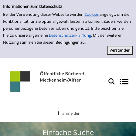
Einfache Suche
zur Navigation springen
zum Inhalt springen
Zu den Suchfiltern springen
Zur Trefferliste springen
Informationen zum Datenschutz
Bei der Verwendung dieser Webseite werden
Cookies
angelegt, um die
Funktionalität für Sie optimal gewährleisten zu können. Zudem werden
personenbezogene Daten erhoben und genutzt. Bitte beachten Sie
hierzu unsere allgemeine
Datenschutzerklär1ung
. Mit der weiteren
Nutzung stimmen Sie diesen Bedingungen zu.
anmelden
|
Sprache auswählen
Einfache Suche