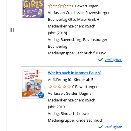
0 Bewertungen
Verfasser:
Cox, Lizzie
;
Ravensburger
Buchverlag Otto Maier GmbH
Suche nach diese
Medienkennzeichen:
KSach
Jahr:
[2018]
Verlag:
Ravensburg, Ravensburger
Buchverlag
Mediengruppe:
Sachbuch für Erw.
Exemplar-Details 
verfügbar
War ich auch in Mamas Bauch?
Aufklärung für Kinder ab 5
0 Bewertungen
Verfasser:
Geisler, Dagmar
Suche nach diesem Ve
Medienkennzeichen:
KSach
Jahr:
2010
Verlag:
Bindlach, Loewe
Mediengruppe:
Kindersachbuch
Exemplar-Details
verfügbar