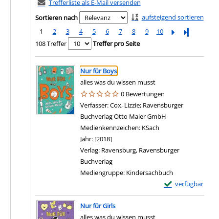
Trefferliste als E-Mail versenden
aufsteigend sortieren
Sortieren nach
1
2
3
4
5
6
7
8
9
10
Letzte Seite
108 Treffer
Treffer pro Seite
Suchergebnis
Zu den Suchfiltern springen
Nur für Boys
alles was du wissen musst
0 Bewertungen
Verfasser:
Cox, Lizzie
;
Ravensburger
Buchverlag Otto Maier GmbH
Suche nach diese
Medienkennzeichen:
KSach
Jahr:
[2018]
Verlag:
Ravensburg, Ravensburger
Buchverlag
Mediengruppe:
Kindersachbuch
Exemplar-Details 
verfügbar
Nur für Girls
alles was du wissen musst