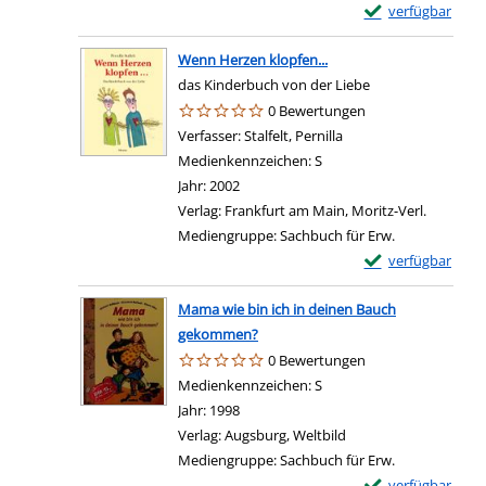
Exemplar-Details
verfügbar
Wenn Herzen klopfen...
das Kinderbuch von der Liebe
0 Bewertungen
Verfasser:
Stalfelt, Pernilla
Suche nach diesem Ve
Medienkennzeichen:
S
Jahr:
2002
Verlag:
Frankfurt am Main, Moritz-Verl.
Mediengruppe:
Sachbuch für Erw.
Exemplar-Details 
verfügbar
Mama wie bin ich in deinen Bauch
gekommen?
0 Bewertungen
Suche nach diesem Verfasser
Medienkennzeichen:
S
Jahr:
1998
Verlag:
Augsburg, Weltbild
Mediengruppe:
Sachbuch für Erw.
Exemplar-Details
verfügbar