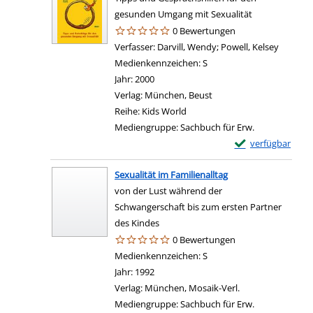
gesunden Umgang mit Sexualität
0 Bewertungen
Verfasser:
Darvill, Wendy
;
Powell, Kelsey
Suche n
Medienkennzeichen:
S
Jahr:
2000
Verlag:
München, Beust
Reihe:
Kids World
Mediengruppe:
Sachbuch für Erw.
Exemplar-Details 
verfügbar
Sexualität im Familienalltag
von der Lust während der
Schwangerschaft bis zum ersten Partner
des Kindes
0 Bewertungen
Suche nach diesem Verfasser
Medienkennzeichen:
S
Jahr:
1992
Verlag:
München, Mosaik-Verl.
Mediengruppe:
Sachbuch für Erw.