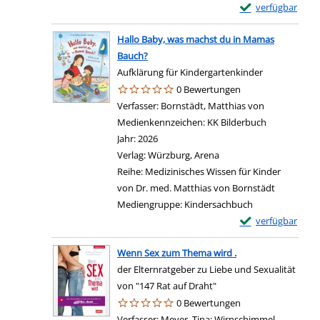
Exemplar-Details 
verfügbar
Hallo Baby, was machst du in Mamas
Bauch?
Aufklärung für Kindergartenkinder
0 Bewertungen
Verfasser:
Bornstädt, Matthias von
Suche nach d
Medienkennzeichen:
KK Bilderbuch
Jahr:
2026
Verlag:
Würzburg, Arena
Reihe:
Medizinisches Wissen für Kinder
von Dr. med. Matthias von Bornstädt
Mediengruppe:
Kindersachbuch
Exemplar-Details
verfügbar
Wenn Sex zum Thema wird .
der Elternratgeber zu Liebe und Sexualität
von "147 Rat auf Draht"
0 Bewertungen
Verfasser:
Meyer, Tina
;
Wirnschimmel,