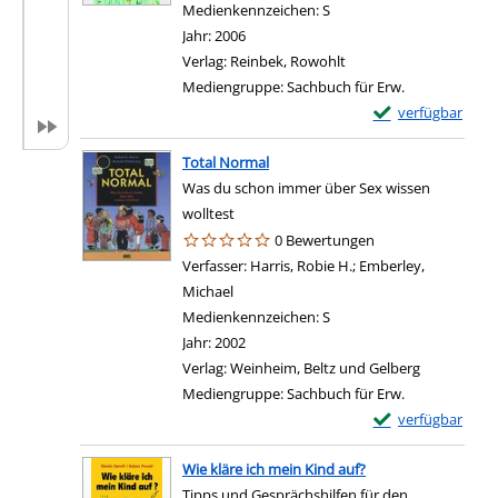
Medienkennzeichen:
S
Jahr:
2006
Verlag:
Reinbek, Rowohlt
Mediengruppe:
Sachbuch für Erw.
Exemplar-Details 
verfügbar
Total Normal
Was du schon immer über Sex wissen
wolltest
0 Bewertungen
Verfasser:
Harris, Robie H.
;
Emberley,
Michael
Suche nach diesem Verfasser
Medienkennzeichen:
S
Jahr:
2002
Verlag:
Weinheim, Beltz und Gelberg
Mediengruppe:
Sachbuch für Erw.
Exemplar-Details
verfügbar
Wie kläre ich mein Kind auf?
Tipps und Gesprächshilfen für den