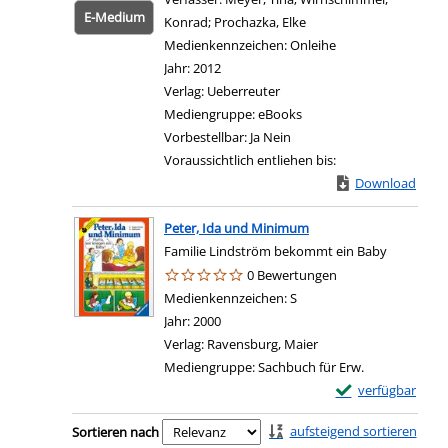
E-Medium
Konrad
;
Prochazka, Elke
Suche nach diesem Verf
Medienkennzeichen:
Onleihe
Jahr:
2012
Verlag:
Ueberreuter
Mediengruppe:
eBooks
Vorbestellbar:
Ja
Nein
Voraussichtlich entliehen bis:
Download
Zum 
Peter, Ida und Minimum
Familie Lindström bekommt ein Baby
0 Bewertungen
Suche nach diesem Verfasser
Medienkennzeichen:
S
Jahr:
2000
Verlag:
Ravensburg, Maier
Mediengruppe:
Sachbuch für Erw.
Exemplar-Details
verfügbar
Zu den Suchfiltern springen
aufsteigend sortieren
Sortieren nach