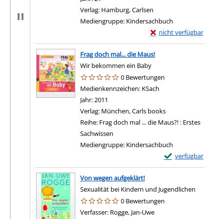
Verlag:
Hamburg, Carlsen
Mediengruppe:
Kindersachbuch
Exemplar-Details von 
nicht verfügbar
Frag doch mal... die Maus!
Wir bekommen ein Baby
0 Bewertungen
Suche nach diesem Verfasser
Medienkennzeichen:
KSach
Jahr:
2011
Verlag:
München, Carls books
Reihe:
Frag doch mal ... die Maus?! : Erstes
Sachwissen
Mediengruppe:
Kindersachbuch
Exemplar-Details 
verfügbar
Von wegen aufgeklärt!
Sexualität bei Kindern und Jugendlichen
0 Bewertungen
Verfasser:
Rogge, Jan-Uwe
Suche nach diesem Ve