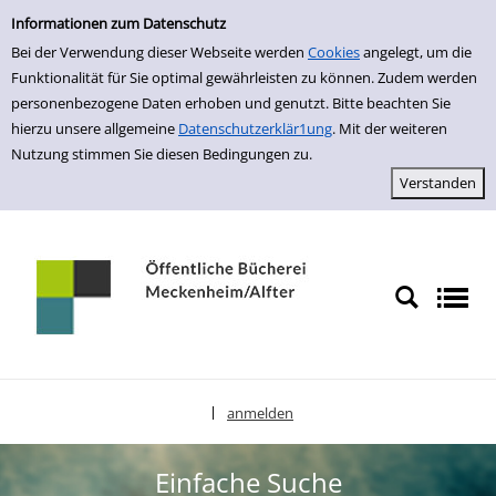
Einfache Suche
zur Navigation springen
zum Inhalt springen
Zu den Suchfiltern springen
Zur Trefferliste springen
Informationen zum Datenschutz
Bei der Verwendung dieser Webseite werden
Cookies
angelegt, um die
Funktionalität für Sie optimal gewährleisten zu können. Zudem werden
personenbezogene Daten erhoben und genutzt. Bitte beachten Sie
hierzu unsere allgemeine
Datenschutzerklär1ung
. Mit der weiteren
Nutzung stimmen Sie diesen Bedingungen zu.
anmelden
|
Sprache auswählen
Einfache Suche