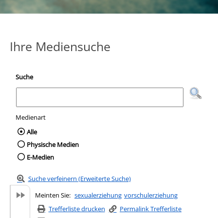
Ihre Mediensuche
Suche
Medienart
Wählen Sie die Medienart nach der Sie suc
Alle
Physische Medien
E-Medien
Suche verfeinern (Erweiterte Suche)
Meinten Sie:
sexualerziehung
vorschulerziehung
Trefferliste drucken
Permalink Trefferliste