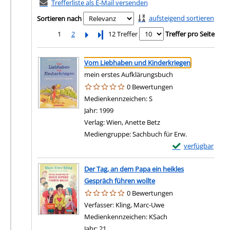
Trefferliste als E-Mail versenden
aufsteigend sortieren
Sortieren nach
1
2
Letzte Seite
12 Treffer
Treffer pro Seite
Suchergebnis
Zu den Suchfiltern springen
Vom Liebhaben und Kinderkriegen
mein erstes Aufklärungsbuch
0 Bewertungen
Suche nach diesem Verfasser
Medienkennzeichen:
S
Jahr:
1999
Verlag:
Wien, Anette Betz
Mediengruppe:
Sachbuch für Erw.
Exemplar-Details
verfügbar
Der Tag, an dem Papa ein heikles
Gespräch führen wollte
0 Bewertungen
Verfasser:
Kling, Marc-Uwe
Suche nach diesem Ve
Medienkennzeichen:
KSach
Jahr:
21