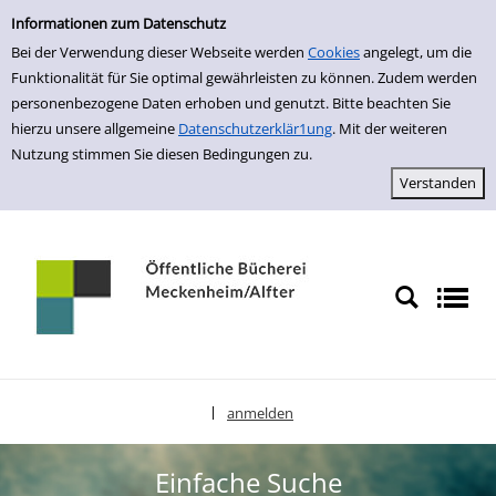
Einfache Suche
zur Navigation springen
zum Inhalt springen
Zu den Suchfiltern springen
Zur Trefferliste springen
Informationen zum Datenschutz
Bei der Verwendung dieser Webseite werden
Cookies
angelegt, um die
Funktionalität für Sie optimal gewährleisten zu können. Zudem werden
personenbezogene Daten erhoben und genutzt. Bitte beachten Sie
hierzu unsere allgemeine
Datenschutzerklär1ung
. Mit der weiteren
Nutzung stimmen Sie diesen Bedingungen zu.
anmelden
|
Sprache auswählen
Einfache Suche