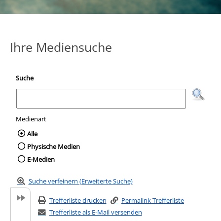
Ihre Mediensuche
Suche
Medienart
Wählen Sie die Medienart nach der Sie suc
Alle
Physische Medien
E-Medien
Suche verfeinern (Erweiterte Suche)
Trefferliste drucken
Permalink Trefferliste
Trefferliste als E-Mail versenden