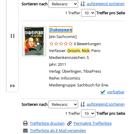
aufsteigend sortieren
Sortieren nach
1 Treffer
Treffer pro Seite
Suchergebnis
Zu den Suchfiltern springen
Shakespeare
[ein Sachcomic]
0 Bewertungen
Verfasser:
Groom,
Nick
;
Piero
Suche nach diesem
Medienkennzeichen:
S
Jahr:
2011
Verlag:
Überlingen, TibiaPress
Reihe:
Infocomics
Mediengruppe:
Sachbuch für Erw.
Exemplar-Details
verfügbar
Zu den Suchfiltern springen
aufsteigend sortieren
Sortieren nach
1 Treffer
Treffer pro Seite
Trefferliste drucken
Permalink Trefferliste
Trefferliste als E-Mail versenden