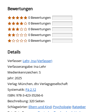
Bewertungen
0 Bewertungen
0 Bewertungen
0 Bewertungen
0 Bewertungen
0 Bewertungen
Details
Verfasser:
Suche nach diesem Verfasser
Lehr, Ina (Verfasser)
Verfasserangabe:
Ina Lehr
Medienkennzeichen:
S
Jahr:
2025
Verlag:
München, dtv Verlagsgesellschaft
opens in new tab
Diesen Link in neuem Tab öffnen
Systematik:
Suche nach dieser Systematik
Pä 2.12
Suche nach diesem Interessenskreis
ISBN:
978-3-423-35266-6
Beschreibung:
320 Seiten
Schlagwörter:
Eltern und Kind
;
Psychologie
;
Ratgeber