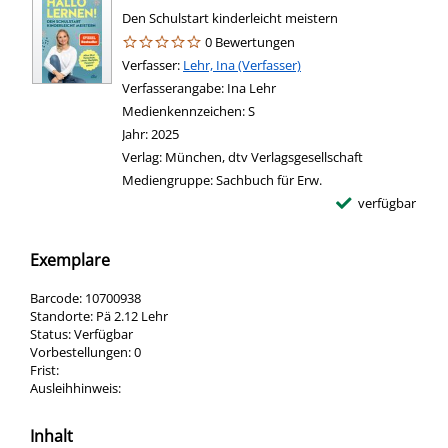
Den Schulstart kinderleicht meistern
0 Bewertungen
Verfasser:
Suche nach diesem Verfasser
Lehr, Ina (Verfasser)
Verfasserangabe:
Ina Lehr
Medienkennzeichen:
S
Jahr:
2025
Verlag:
München, dtv Verlagsgesellschaft
Mediengruppe:
Sachbuch für Erw.
verfügbar
Exemplare
Barcode:
10700938
Standorte:
Pä 2.12 Lehr
Status:
Verfügbar
Vorbestellungen:
0
Frist:
Ausleihhinweis:
Inhalt