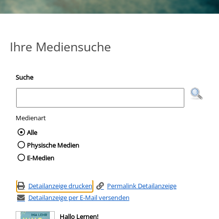
Ihre Mediensuche
Suche
Medienart
Wählen Sie die Medienart nach der Sie suc
Alle
Physische Medien
E-Medien
Detailanzeige drucken
Permalink Detailanzeige
Detailanzeige per E-Mail versenden
Hallo Lernen!