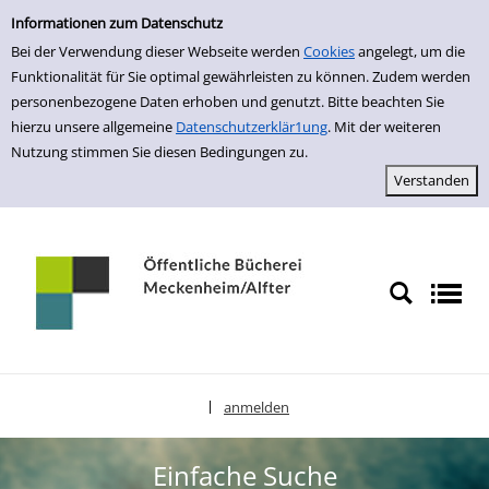
Einfache Suche
zur Navigation springen
zum Inhalt springen
Zur Detailanzeige springen
Informationen zum Datenschutz
Bei der Verwendung dieser Webseite werden
Cookies
angelegt, um die
Funktionalität für Sie optimal gewährleisten zu können. Zudem werden
personenbezogene Daten erhoben und genutzt. Bitte beachten Sie
hierzu unsere allgemeine
Datenschutzerklär1ung
. Mit der weiteren
Nutzung stimmen Sie diesen Bedingungen zu.
anmelden
|
Sprache auswählen
Einfache Suche