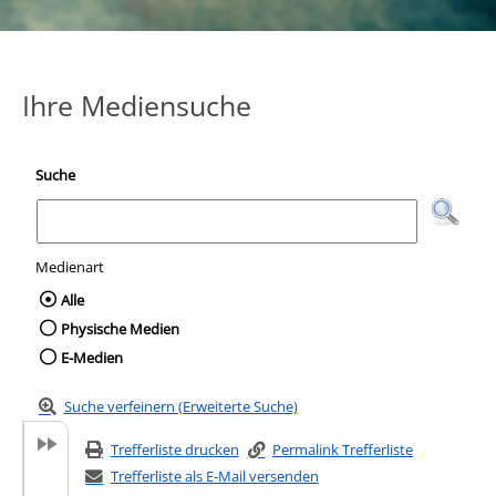
Ihre Mediensuche
Suche
Medienart
Wählen Sie die Medienart nach der Sie suc
Alle
Physische Medien
E-Medien
Suche verfeinern (Erweiterte Suche)
Trefferliste drucken
Permalink Trefferliste
Trefferliste als E-Mail versenden