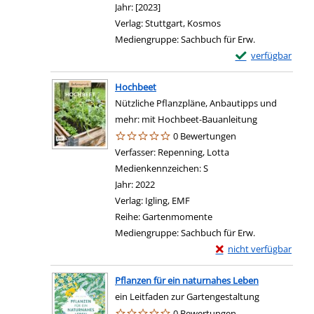
Jahr:
[2023]
Verlag:
Stuttgart, Kosmos
Mediengruppe:
Sachbuch für Erw.
Exemplar-Details
verfügbar
Hochbeet
Nützliche Pflanzpläne, Anbautipps und
mehr: mit Hochbeet-Bauanleitung
0 Bewertungen
Verfasser:
Repenning, Lotta
Suche nach diesem 
Medienkennzeichen:
S
Jahr:
2022
Verlag:
Igling, EMF
Reihe:
Gartenmomente
Mediengruppe:
Sachbuch für Erw.
Exemplar-Details von
nicht verfügbar
Pflanzen für ein naturnahes Leben
ein Leitfaden zur Gartengestaltung
0 Bewertungen