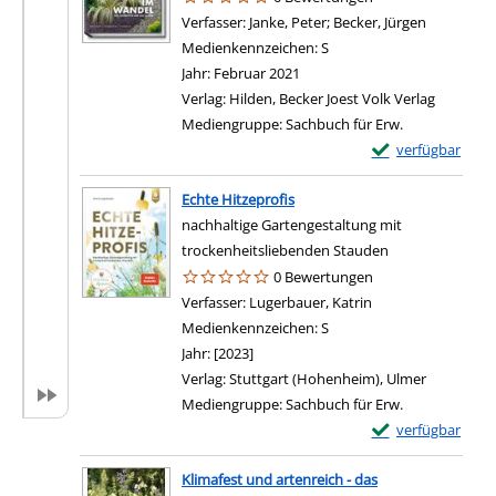
Verfasser:
Janke, Peter
;
Becker, Jürgen
Suche nac
Medienkennzeichen:
S
Jahr:
Februar 2021
Verlag:
Hilden, Becker Joest Volk Verlag
Mediengruppe:
Sachbuch für Erw.
Exemplar-Details 
verfügbar
Echte Hitzeprofis
nachhaltige Gartengestaltung mit
trockenheitsliebenden Stauden
0 Bewertungen
Verfasser:
Lugerbauer, Katrin
Suche nach diesem
Medienkennzeichen:
S
Jahr:
[2023]
Verlag:
Stuttgart (Hohenheim), Ulmer
Mediengruppe:
Sachbuch für Erw.
Exemplar-Details 
verfügbar
Klimafest und artenreich - das