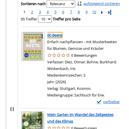
aufsteigend sortieren
Sortieren nach
1
2
3
4
5
6
7
8
9
10
Letzte Seite
95 Treffer
Treffer pro Seite
Suchergebnis
Zu den Suchfiltern springen
60 Beete
Enfach nachpflanzen - mit Musterbeeten
für Blumen, Gemüse und Kräuter
0 Bewertungen
Verfasser:
Diez, Otmar
;
Bohne, Burkhard
;
Winkenbach, Iris
Suche nach diesem Verfasser
Medienkennzeichen:
S
Jahr:
[2026]
Verlag:
Stuttgart, Kosmos
Mediengruppe:
Sachbuch für Erw.
Exemplar-Details 
verfügbar
Mein Garten im Wandel des Zeitgeistes
und des Klimas
0 Bewertungen