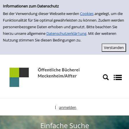
Einfache Suche
zur Navigation springen
zum Inhalt springen
Zu den Suchfiltern springen
Zur Trefferliste springen
Informationen zum Datenschutz
Bei der Verwendung dieser Webseite werden
Cookies
angelegt, um die
Funktionalität für Sie optimal gewährleisten zu können. Zudem werden
personenbezogene Daten erhoben und genutzt. Bitte beachten Sie
hierzu unsere allgemeine
Datenschutzerklär1ung
. Mit der weiteren
Nutzung stimmen Sie diesen Bedingungen zu.
anmelden
|
Sprache auswählen
Einfache Suche