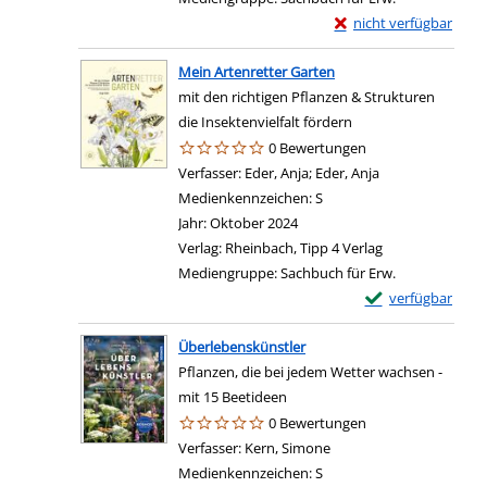
Exemplar-Details von W
nicht verfügbar
Mein Artenretter Garten
mit den richtigen Pflanzen & Strukturen
die Insektenvielfalt fördern
0 Bewertungen
Verfasser:
Eder, Anja
;
Eder, Anja
Suche nach dies
Medienkennzeichen:
S
Jahr:
Oktober 2024
Verlag:
Rheinbach, Tipp 4 Verlag
Mediengruppe:
Sachbuch für Erw.
Exemplar-Details 
verfügbar
Überlebenskünstler
Pflanzen, die bei jedem Wetter wachsen -
mit 15 Beetideen
0 Bewertungen
Verfasser:
Kern, Simone
Suche nach diesem Verf
Medienkennzeichen:
S