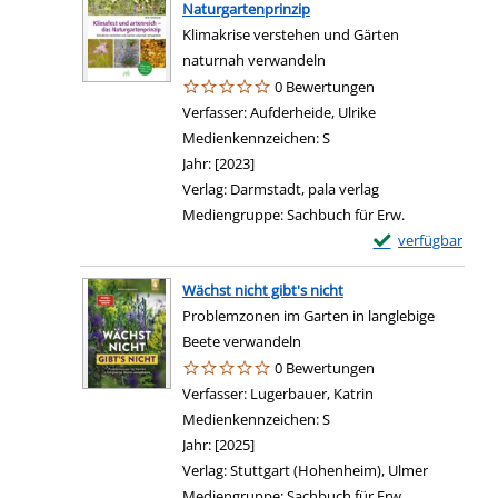
Naturgartenprinzip
Klimakrise verstehen und Gärten
naturnah verwandeln
0 Bewertungen
Verfasser:
Aufderheide, Ulrike
Suche nach diesem
Medienkennzeichen:
S
Jahr:
[2023]
Verlag:
Darmstadt, pala verlag
Mediengruppe:
Sachbuch für Erw.
Exemplar-Details 
verfügbar
Wächst nicht gibt's nicht
Problemzonen im Garten in langlebige
Beete verwandeln
0 Bewertungen
Verfasser:
Lugerbauer, Katrin
Suche nach diesem
Medienkennzeichen:
S
Jahr:
[2025]
Verlag:
Stuttgart (Hohenheim), Ulmer
Mediengruppe:
Sachbuch für Erw.