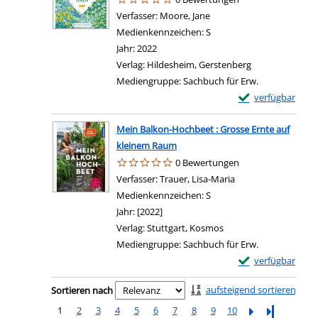
Verfasser:
Moore, Jane
Suche nach diesem Verfa
Medienkennzeichen:
S
Jahr:
2022
Verlag:
Hildesheim, Gerstenberg
Mediengruppe:
Sachbuch für Erw.
Exemplar-Details 
verfügbar
Mein Balkon-Hochbeet : Grosse Ernte auf
kleinem Raum
0 Bewertungen
Verfasser:
Trauer, Lisa-Maria
Suche nach diesem 
Medienkennzeichen:
S
Jahr:
[2022]
Verlag:
Stuttgart, Kosmos
Mediengruppe:
Sachbuch für Erw.
Exemplar-Details
verfügbar
Zu den Suchfiltern springen
aufsteigend sortieren
Sortieren nach
1
2
3
4
5
6
7
8
9
10
Letzte Seite