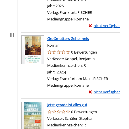
Jahr:
2026
Verlag:
Frankfurt, FISCHER
Mediengruppe:
Romane
Exemplar-Details von 
nicht verfügbar
Großmutters Geheimnis
Roman
0 Bewertungen
Verfasser:
Koppel, Benjamin
Suche nach diesem 
Medienkennzeichen:
R
Jahr:
[2025]
Verlag:
Frankfurt am Main, FISCHER
Mediengruppe:
Romane
Exemplar-Details von
nicht verfügbar
Jetzt gerade ist alles gut
0 Bewertungen
Verfasser:
Schäfer, Stephan
Suche nach diesem V
Medienkennzeichen:
R