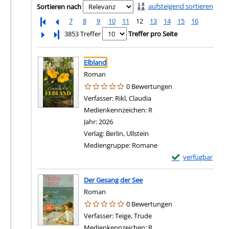
aufsteigend sortieren
Sortieren nach
7
8
9
10
11
12
13
14
15
16
Letzte Seite
3853 Treffer
Treffer pro Seite
Suchergebnis
Zu den Suchfiltern springen
Elbland
Roman
0 Bewertungen
Verfasser:
Rikl, Claudia
Suche nach diesem Verfa
Medienkennzeichen:
R
Jahr:
2026
Verlag:
Berlin, Ullstein
Mediengruppe:
Romane
Exemplar-Details 
verfügbar
Der Gesang der See
Roman
0 Bewertungen
Verfasser:
Teige, Trude
Suche nach diesem Verfa
Medienkennzeichen:
R