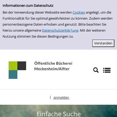
Einfache Suche
zur Navigation springen
zum Inhalt springen
Zu den Suchfiltern springen
Zur Trefferliste springen
Informationen zum Datenschutz
Bei der Verwendung dieser Webseite werden
Cookies
angelegt, um die
Funktionalität für Sie optimal gewährleisten zu können. Zudem werden
personenbezogene Daten erhoben und genutzt. Bitte beachten Sie
hierzu unsere allgemeine
Datenschutzerklär1ung
. Mit der weiteren
Nutzung stimmen Sie diesen Bedingungen zu.
anmelden
|
Sprache auswählen
Einfache Suche