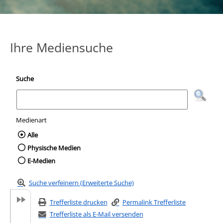
Ihre Mediensuche
Suche
Medienart
Wählen Sie die Medienart nach der Sie suc
Alle
Physische Medien
E-Medien
Suche verfeinern (Erweiterte Suche)
Trefferliste drucken
Permalink Trefferliste
Trefferliste als E-Mail versenden