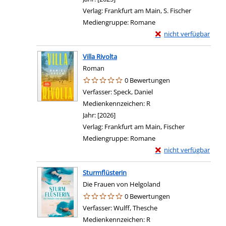
Verlag:
Frankfurt am Main, S. Fischer
Mediengruppe:
Romane
Exemplar-Details von 
nicht verfügbar
Villa Rivolta
Roman
0 Bewertungen
Verfasser:
Speck, Daniel
Suche nach diesem Verf
Medienkennzeichen:
R
Jahr:
[2026]
Verlag:
Frankfurt am Main, Fischer
Mediengruppe:
Romane
Exemplar-Details von V
nicht verfügbar
Sturmflüsterin
Die Frauen von Helgoland
0 Bewertungen
Verfasser:
Wulff, Thesche
Suche nach diesem Ver
Medienkennzeichen:
R