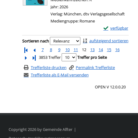
Jahr:
2026
Verlag:
München, dtv Verlagsgesellschaft
Mediengruppe:
Romane
Exemplar-Details 
verfügbar
Zu den Suchfiltern springen
aufsteigend sortieren
Sortieren nach
7
8
9
10
11
12
13
14
15
16
Letzte Seite
3853 Treffer
Treffer pro Seite
Trefferliste drucken
Permalink Trefferliste
Trefferliste als E-Mail versenden
OPEN V 12.0.0.20
Copyright 2026 by Gemeinde Alfter