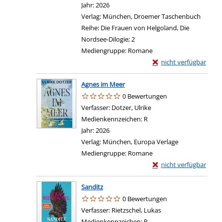
Jahr:
2026
Verlag:
München, Droemer Taschenbuch
Reihe:
Die Frauen von Helgoland, Die
Nordsee-Dilogie; 2
Mediengruppe:
Romane
Exemplar-Details von 
nicht verfügbar
Agnes im Meer
0 Bewertungen
Verfasser:
Dotzer, Ulrike
Suche nach diesem Verf
Medienkennzeichen:
R
Jahr:
2026
Verlag:
München, Europa Verlage
Mediengruppe:
Romane
Exemplar-Details von 
nicht verfügbar
Sanditz
0 Bewertungen
Verfasser:
Rietzschel, Lukas
Suche nach diesem V
Medienkennzeichen:
R