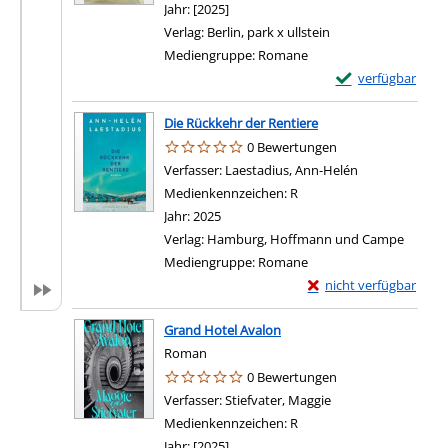
Jahr:
[2025]
Verlag:
Berlin, park x ullstein
Mediengruppe:
Romane
Exemplar-Details v
verfügbar
Die Rückkehr der Rentiere
0 Bewertungen
Verfasser:
Laestadius, Ann-Helén
Suche nach die
Medienkennzeichen:
R
Jahr:
2025
Verlag:
Hamburg, Hoffmann und Campe
Mediengruppe:
Romane
Exemplar-Details von 
nicht verfügbar
Grand Hotel Avalon
Roman
0 Bewertungen
Verfasser:
Stiefvater, Maggie
Suche nach diesem 
Medienkennzeichen:
R
Jahr:
[2025]