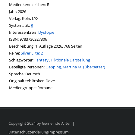
Medienkennzeichen:
R
Jahr:
2026
Verlag:
Köln, LYX
opens in new tab
Diesen Link in neuem Tab öffnen
Systematik:
Suche nach dieser Systematik
R
Interessenkreis:
Suche nach diesem Interessenskreis
Dystopie
ISBN:
9783736327306
Beschreibung:
1. Auflage 2026, 768 Seiten
Reihe:
Silver Elite; 2
Schlagwörter:
Fantasy
;
Fiktionale Darstellung
Beteiligte Personen:
Suche nach dieser Beteiligten Person
Oepping, Martina M. (Übersetzer)
Sprache:
Deutsch
Originaltitel:
Broken Dove
Mediengruppe:
Romane
Copyright 2024 by Gemeinde Alfter
Datenschutzerklärung
Impressum