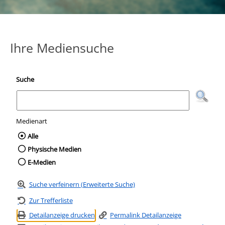
Ihre Mediensuche
Suche
Medienart
Wählen Sie die Medienart nach der Sie suc
Alle
Physische Medien
E-Medien
Suche verfeinern (Erweiterte Suche)
Zur Trefferliste
Detailanzeige drucken
Permalink Detailanzeige