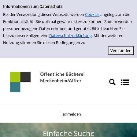
Einfache Suche
zur Navigation springen
zum Inhalt springen
Zur Detailanzeige springen
Informationen zum Datenschutz
Bei der Verwendung dieser Webseite werden
Cookies
angelegt, um die
Funktionalität für Sie optimal gewährleisten zu können. Zudem werden
personenbezogene Daten erhoben und genutzt. Bitte beachten Sie
hierzu unsere allgemeine
Datenschutzerklär1ung
. Mit der weiteren
Nutzung stimmen Sie diesen Bedingungen zu.
anmelden
|
Sprache auswählen
Einfache Suche