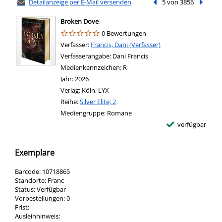
Detailanzeige per E-Mail versenden
Vorheriger Treffer
5 von 3856
Nächste
Broken Dove
0 Bewertungen
Verfasser:
Suche nach diesem Verfasser
Francis, Dani (Verfasser)
Verfasserangabe:
Dani Francis
Medienkennzeichen:
R
Jahr:
2026
Verlag:
Köln, LYX
Reihe:
Silver Elite; 2
Mediengruppe:
Romane
verfügbar
Exemplare
Barcode:
10718865
Standorte:
Franc
Status:
Verfügbar
Vorbestellungen:
0
Frist:
Ausleihhinweis: