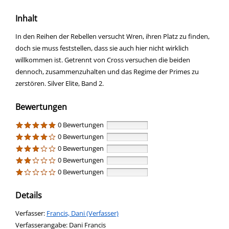
Inhalt
In den Reihen der Rebellen versucht Wren, ihren Platz zu finden,
doch sie muss feststellen, dass sie auch hier nicht wirklich
willkommen ist. Getrennt von Cross versuchen die beiden
dennoch, zusammenzuhalten und das Regime der Primes zu
zerstören. Silver Elite, Band 2.
Bewertungen
0 Bewertungen
0 Bewertungen
0 Bewertungen
0 Bewertungen
0 Bewertungen
Details
Verfasser:
Suche nach diesem Verfasser
Francis, Dani (Verfasser)
Verfasserangabe:
Dani Francis