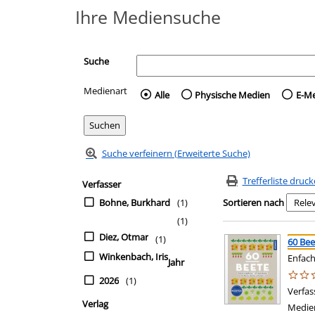
Ihre Mediensuche
Suche
Medienart
Wählen Sie die Medienart 
Alle
Physische Medien
E-M
Suche verfeinern (Erweiterte Suche)
Zur Trefferliste springen
Suchfilter
Trefferliste druc
Verfasser
Bohne, Burkhard
(1)
Sortieren nach
(1)
Suchergebnis
Zu den Suchfiltern sp
Diez, Otmar
(1)
60 Bee
Winkenbach, Iris
Enfach
Jahr
2026
(1)
Verfas
Verlag
Medie