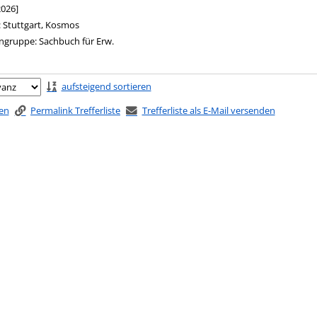
2026]
:
Stuttgart, Kosmos
ngruppe:
Sachbuch für Erw.
ringen
aufsteigend sortieren
ken
Permalink Trefferliste
Trefferliste als E-Mail versenden