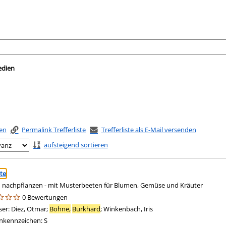
nach der Sie suchen wollen.
edien
ken
Permalink Trefferliste
Trefferliste als E-Mail versenden
aufsteigend sortieren
ringen
te
 nachpflanzen - mit Musterbeeten für Blumen, Gemüse und Kräuter
0 Bewertungen
ser:
Diez, Otmar
;
Bohne,
Burkhard
;
Winkenbach, Iris
Suche nach diesem Verf
nkennzeichen:
S