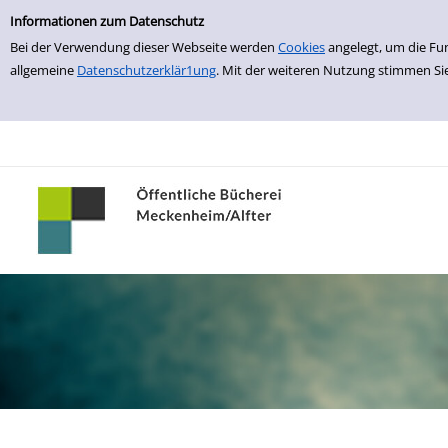
Einfache Suche
zur Navigation springen
zum Inhalt springen
Zu den Suchfiltern springen
Zur Trefferliste springen
Informationen zum Datenschutz
Bei der Verwendung dieser Webseite werden
Cookies
angelegt, um die Fu
allgemeine
Datenschutzerklär1ung
. Mit der weiteren Nutzung stimmen Si