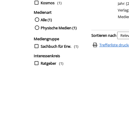
Kosmos
(1)
Jahr:
[
Verlag
Medienart
Medie
Alle (1)
Physische Medien (1)
Zu den Suchfiltern sp
Sortieren nach
Mediengruppe
Trefferliste druc
Sachbuch für Erw.
(1)
Interessenkreis
Ratgeber
(1)