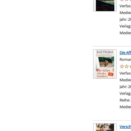
Verfas
Medie
Jahr:
2
Verlag
Medie
Die Af
Roman 
Verfas
Medie
Jahr:
2
Verlag
Reihe:
Medie
Versc