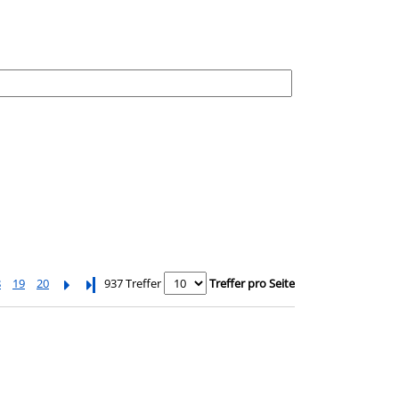
8
19
20
Letzte Seite
937 Treffer
Treffer pro Seite