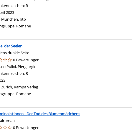
nkennzeichen:
R
pril 2023
:
München, btb
ngruppe:
Romane
sel der Seelen
iens dunkle Seite
0 Bewertungen
ser:
Pulixi, Piergiorgio
Suche nach diesem Verfasser
nkennzeichen:
R
023
:
Zürich, Kampa Verlag
ngruppe:
Romane
iminalistinnen - Der Tod des Blumenmädchens
nalroman
0 Bewertungen