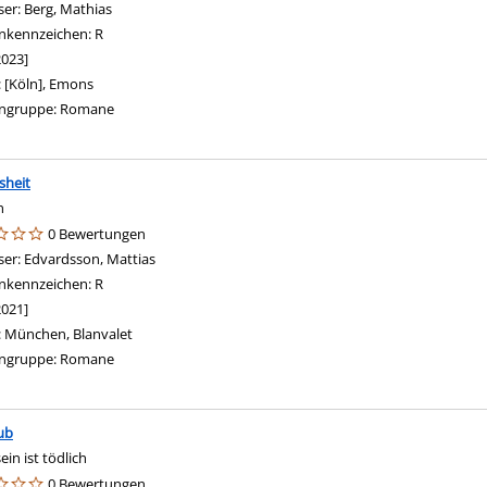
ser:
Berg, Mathias
Suche nach diesem Verfasser
nkennzeichen:
R
2023]
:
[Köln], Emons
ngruppe:
Romane
sheit
n
eigen
0 Bewertungen
ser:
Edvardsson, Mattias
Suche nach diesem Verfasser
nkennzeichen:
R
2021]
:
München, Blanvalet
ngruppe:
Romane
ub
ein ist tödlich
gen
0 Bewertungen