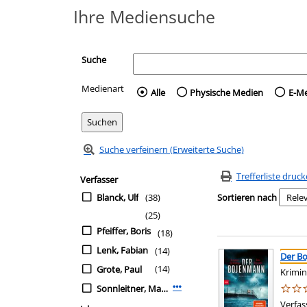
Ihre Mediensuche
Suche
Medienart
Wählen Sie die Medienart 
Alle
Physische Medien
E-M
Suche verfeinern (Erweiterte Suche)
Zur Trefferliste springen
Suchfilter
Trefferliste druc
Verfasser
Blanck, Ulf
(38)
Sortieren nach
(25)
Pfeiffer, Boris
(18)
Suchergebnis
Zu den Suchfiltern sp
Lenk, Fabian
(14)
Der B
(14)
Grote, Paul
Krimi
Sonnleitner, Marco
Mehr Verfasser-Filter anzeigen
Verfas