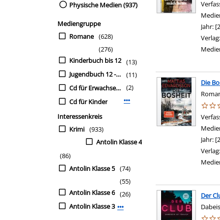
Verfas
Physische Medien (937)
Medie
Mediengruppe
Jahr:
[
Romane
(628)
Verlag
(276)
Medie
Kinderbuch bis 12
(13)
Jugendbuch 12 - 15
(11)
Die Bo
(2)
Cd für Erwachsene
Roma
Cd für Kinder
Mehr Mediengruppe-Filter anz
Interessenkreis
Verfas
Medie
Krimi
(933)
Jahr:
[
Antolin Klasse 4
Verlag
(86)
Medie
Antolin Klasse 5
(74)
(55)
Antolin Klasse 6
(26)
Der Cl
Antolin Klasse 3
Dabeis
Mehr Interessenkreis-Filter anzei