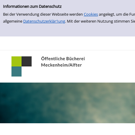
Einfache Suche
zur Navigation springen
zum Inhalt springen
Zu den Suchfiltern springen
Zur Trefferliste springen
Informationen zum Datenschutz
Bei der Verwendung dieser Webseite werden
Cookies
angelegt, um die Fu
allgemeine
Datenschutzerklär1ung
. Mit der weiteren Nutzung stimmen Si