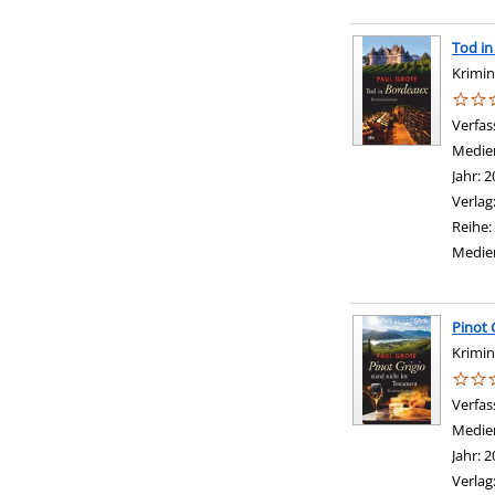
Tod i
Krimi
Verfas
Medie
Jahr:
2
Verlag
Reihe:
Medie
Pinot 
Krimi
Verfas
Medie
Jahr:
2
Verlag