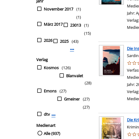
Jahr
Medie
November 2017
(1)
Jahr:
A
(1)
Verlag
März 2017
23013
(1)
Medie
(15)
2026
2025
(43)
Die In
Mehr Jahr-Filter anzeigen
Sardin
Verlag
Kosmos
(126)
Verfas
Blanvalet
Medie
(28)
Jahr:
2
Emons
(27)
Verlag
Medie
Gmeiner
(27)
(27)
dtv
Mehr Verlag-Filter anzeigen
Die Kr
Medienart
Krimi
Alle (937)