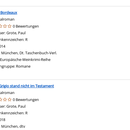
n Bordeaux
nalroman
0 Bewertungen
ser:
Grote, Paul
Suche nach diesem Verfasser
nkennzeichen:
R
014
:
München, Dt. Taschenbuch-Verl.
Europäische-Weinkrimi-Reihe
ngruppe:
Romane
Grigio stand nicht im Testament
nalroman
0 Bewertungen
ser:
Grote, Paul
Suche nach diesem Verfasser
nkennzeichen:
R
018
:
München, dtv