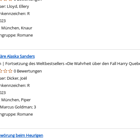
ser:
Lloyd, Ellery
Suche nach diesem Verfasser
nkennzeichen:
R
023
:
München, Knaur
ngruppe:
Romane
färe Alaska Sanders
| Fortsetzung des Weltbestsellers »Die Wahrheit über den Fall Harry Queb
0 Bewertungen
ser:
Dicker, Joël
Suche nach diesem Verfasser
nkennzeichen:
R
023
:
München, Piper
Marcus Goldman; 3
ngruppe:
Romane
hwörung beim Heurigen