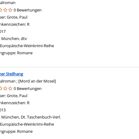
nalroman
0 Bewertungen
ser:
Grote, Paul
Suche nach diesem Verfasser
nkennzeichen:
R
017
:
München, dtv
Europäische-Weinkrimi-Reihe
ngruppe:
Romane
her Steilhang
alroman ; [Mord an der Mosel]
0 Bewertungen
ser:
Grote, Paul
Suche nach diesem Verfasser
nkennzeichen:
R
013
:
München, Dt. Taschenbuch-Verl.
Europäische-Weinkrimi-Reihe
ngruppe:
Romane