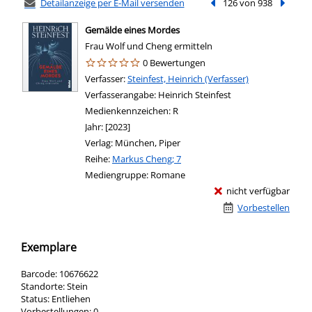
Detailanzeige per E-Mail versenden
Vorheriger Treffer
126 von 938
Nächste
Gemälde eines Mordes
Frau Wolf und Cheng ermitteln
0 Bewertungen
Verfasser:
Suche nach diesem Verfasser
Steinfest, Heinrich (Verfasser)
Verfasserangabe:
Heinrich Steinfest
Medienkennzeichen:
R
Jahr:
[2023]
Verlag:
München, Piper
Reihe:
Markus Cheng; 7
Mediengruppe:
Romane
nicht verfügbar
Vorbestellen
Exemplare
Barcode:
10676622
Standorte:
Stein
Status:
Entliehen
Vorbestellungen:
0