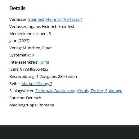
Details
Verfasser:
Suche nach diesem Verfasser
Steinfest, Heinrich (Verfasser)
Verfasserangabe:
Heinrich Steinfest
Medienkennzeichen:
R
Jahr:
[2023]
Verlag:
München, Piper
opens in new tab
Diesen Link in neuem Tab öffnen
Systematik:
Suche nach dieser Systematik
R
Interessenkreis:
Suche nach diesem Interessenskreis
Krimi
ISBN:
9783492064422
Beschreibung:
1. Ausgabe, 280 Seiten
Reihe:
Markus Cheng; 7
Schlagwörter:
Fiktionale Darstellung
;
Krimis, Thriller, Spionage
Suche nach dieser Beteiligten Person
Sprache:
Deutsch
Mediengruppe:
Romane