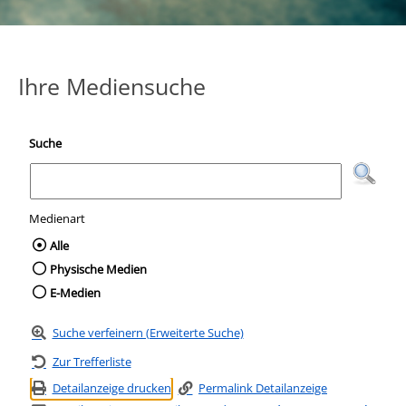
Ihre Mediensuche
Suche
Medienart
Wählen Sie die Medienart nach der Sie suc
Alle
Physische Medien
E-Medien
Suche verfeinern (Erweiterte Suche)
Zur Trefferliste
Detailanzeige drucken
Permalink Detailanzeige