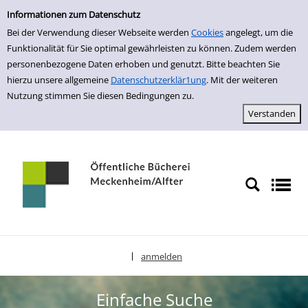
Einfache Suche
zur Navigation springen
zum Inhalt springen
Zur Detailanzeige springen
Informationen zum Datenschutz
Bei der Verwendung dieser Webseite werden
Cookies
angelegt, um die
Funktionalität für Sie optimal gewährleisten zu können. Zudem werden
personenbezogene Daten erhoben und genutzt. Bitte beachten Sie
hierzu unsere allgemeine
Datenschutzerklär1ung
. Mit der weiteren
Nutzung stimmen Sie diesen Bedingungen zu.
anmelden
|
Sprache auswählen
Einfache Suche