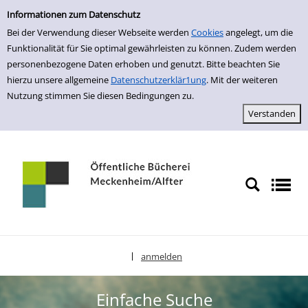
Einfache Suche
zur Navigation springen
zum Inhalt springen
Zur Detailanzeige springen
Informationen zum Datenschutz
Bei der Verwendung dieser Webseite werden
Cookies
angelegt, um die
Funktionalität für Sie optimal gewährleisten zu können. Zudem werden
personenbezogene Daten erhoben und genutzt. Bitte beachten Sie
hierzu unsere allgemeine
Datenschutzerklär1ung
. Mit der weiteren
Nutzung stimmen Sie diesen Bedingungen zu.
anmelden
|
Sprache auswählen
Einfache Suche