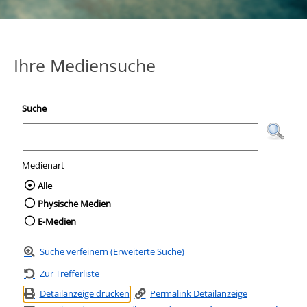
Ihre Mediensuche
Suche
Medienart
Wählen Sie die Medienart nach der Sie suc
Alle
Physische Medien
E-Medien
Suche verfeinern (Erweiterte Suche)
Zur Trefferliste
Detailanzeige drucken
Permalink Detailanzeige