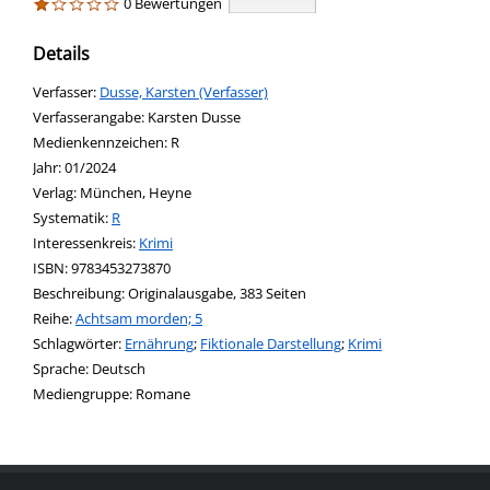
0 Bewertungen
Details
Verfasser:
Suche nach diesem Verfasser
Dusse, Karsten (Verfasser)
Verfasserangabe:
Karsten Dusse
Medienkennzeichen:
R
Jahr:
01/2024
Verlag:
München, Heyne
opens in new tab
Diesen Link in neuem Tab öffnen
Systematik:
Suche nach dieser Systematik
R
Interessenkreis:
Suche nach diesem Interessenskreis
Krimi
ISBN:
9783453273870
Beschreibung:
Originalausgabe, 383 Seiten
Reihe:
Achtsam morden; 5
Schlagwörter:
Ernährung
;
Fiktionale Darstellung
;
Krimi
Suche nach dieser Beteiligten Person
Sprache:
Deutsch
Mediengruppe:
Romane