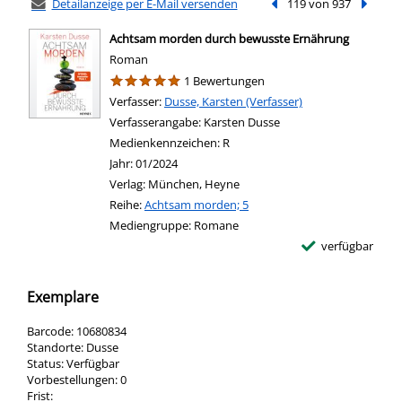
Detailanzeige per E-Mail versenden
Vorheriger Treffer
119 von 937
Nächste
Achtsam morden durch bewusste Ernährung
Roman
1 Bewertungen
Verfasser:
Suche nach diesem Verfasser
Dusse, Karsten (Verfasser)
Verfasserangabe:
Karsten Dusse
Medienkennzeichen:
R
Jahr:
01/2024
Verlag:
München, Heyne
Reihe:
Achtsam morden; 5
Mediengruppe:
Romane
verfügbar
Exemplare
Barcode:
10680834
Standorte:
Dusse
Status:
Verfügbar
Vorbestellungen:
0
Frist: