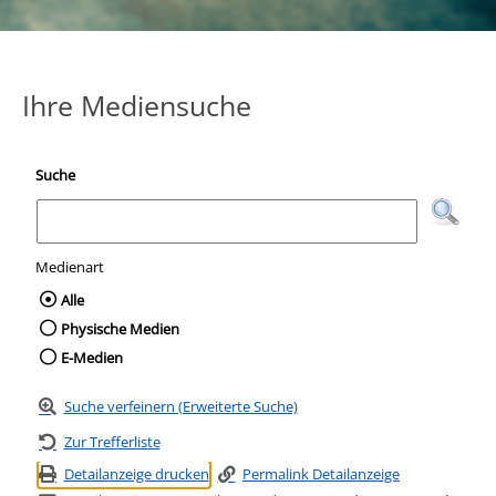
Ihre Mediensuche
Suche
Medienart
Wählen Sie die Medienart nach der Sie suc
Alle
Physische Medien
E-Medien
Suche verfeinern (Erweiterte Suche)
Zur Trefferliste
Detailanzeige drucken
Permalink Detailanzeige