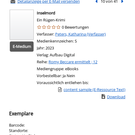
Detailanzeige per E-Mail versenden
Vorheriger Treffer
10 von 41
Nächste
Inselmord
Ein Rügen-Krimi
0 Bewertungen
Verfasser:
Suche nach diesem Verfasser
Peters, Katharina (Verfasser)
Medienkennzeichen:
S
E-Medium
Jahr:
2023
Verlag:
Aufbau Digital
Reihe:
Romy Beccare ermittelt ; 12
Mediengruppe:
eBooks
Vorbestellbar:
Ja
Nein
Voraussichtlich entliehen bis:
Link zu einem externen Medieninhalt - wird
content sample (E-Ressource Text)
Zum Download von
Download
Exemplare
Barcode:
Standorte: