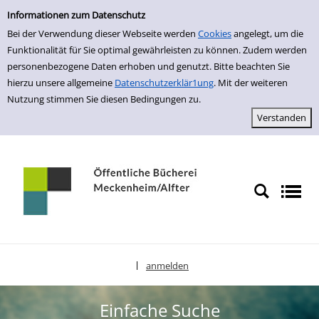
Einfache Suche
zur Navigation springen
zum Inhalt springen
Zur Detailanzeige springen
Informationen zum Datenschutz
Bei der Verwendung dieser Webseite werden
Cookies
angelegt, um die
Funktionalität für Sie optimal gewährleisten zu können. Zudem werden
personenbezogene Daten erhoben und genutzt. Bitte beachten Sie
hierzu unsere allgemeine
Datenschutzerklär1ung
. Mit der weiteren
Nutzung stimmen Sie diesen Bedingungen zu.
anmelden
|
Sprache auswählen
Einfache Suche