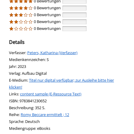
0 Bewertungen
0 Bewertungen
0 Bewertungen
0 Bewertungen
0 Bewertungen
Details
Verfasser:
Suche nach diesem Verfasser
Peters, Katharina (Verfasser)
Medienkennzeichen:
S
Jahr:
2023
Verlag:
Aufbau Digital
E-Medium:
Titel nur digital verfügbar; zur Ausleihe bitte hier
klicken!
opens in new tab
Links:
Diesen Link in neuem Tab öffnen
content sample (E-Ressource Text)
Suche nach dieser Systematik
Suche nach diesem Interessenskreis
ISBN:
9783841230652
Beschreibung:
352 S.
Reihe:
Romy Beccare ermittelt ; 12
Suche nach dieser Beteiligten Person
Sprache:
Deutsch
Mediengruppe:
eBooks