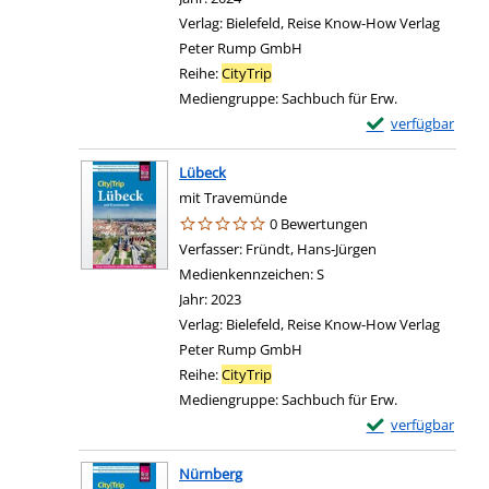
Verlag:
Bielefeld, Reise Know-How Verlag
Peter Rump GmbH
Reihe:
CityTrip
Mediengruppe:
Sachbuch für Erw.
Exemplar-Details
verfügbar
Lübeck
mit Travemünde
0 Bewertungen
Verfasser:
Fründt, Hans-Jürgen
Suche nach diese
Medienkennzeichen:
S
Jahr:
2023
Verlag:
Bielefeld, Reise Know-How Verlag
Peter Rump GmbH
Reihe:
CityTrip
Mediengruppe:
Sachbuch für Erw.
Exemplar-Details
verfügbar
Nürnberg