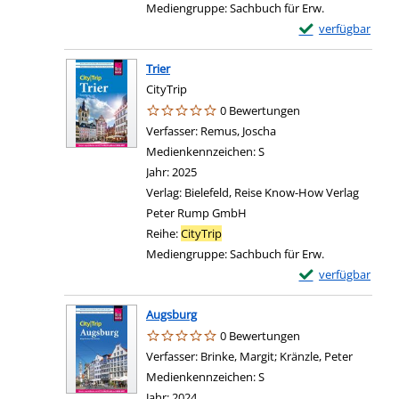
Mediengruppe:
Sachbuch für Erw.
Exemplar-Details
verfügbar
Trier
CityTrip
0 Bewertungen
Verfasser:
Remus, Joscha
Suche nach diesem Ver
Medienkennzeichen:
S
Jahr:
2025
Verlag:
Bielefeld, Reise Know-How Verlag
Peter Rump GmbH
Reihe:
CityTrip
Mediengruppe:
Sachbuch für Erw.
Exemplar-Details 
verfügbar
Augsburg
0 Bewertungen
Verfasser:
Brinke, Margit
;
Kränzle, Peter
Suche na
Medienkennzeichen:
S
Jahr:
2024