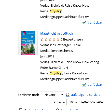
Verlag:
Bielefeld, Reise Know-How
Reihe:
City-Trip
Mediengruppe:
Sachbuch für Erw.
Exemplar-Details
verfügbar
Maastricht mit Lüttich
0 Bewertungen
Verfasser:
Grafberger, Ulrike
Suche nach diesem 
Medienkennzeichen:
S
Jahr:
2019
Verlag:
Bielefeld, Reise Know-How Verlag
Peter Rump GmbH
Reihe:
City-Trip
, Reise Know-how
Mediengruppe:
Sachbuch für Erw.
Exemplar-Details 
verfügbar
Zu den Suchfiltern springen
aufsteigend sortieren
Sortieren nach
9 Treffer
Treffer pro Seite