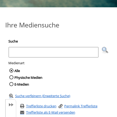
Ihre Mediensuche
Suche
Medienart
Wählen Sie die Medienart nach der Sie suc
Alle
Physische Medien
E-Medien
Suche verfeinern (Erweiterte Suche)
Trefferliste drucken
Permalink Trefferliste
Trefferliste als E-Mail versenden