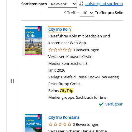
aufsteigend sortieren
Sortieren nach
9 Treffer
Treffer pro Seite
Suchergebnis
Zu den Suchfiltern springen
CityTrip Köln
Reiseführer Köln mit Stadtplan und
kostenloser Web-App
0 Bewertungen
Verfasser:
Kabasci, Kirstin
Suche nach diesem Ver
Medienkennzeichen:
S
Jahr:
2026
Verlag:
Bielefeld, Reise Know-How Verlag
Peter Rump GmbH
Reihe:
CityTrip
Mediengruppe:
Sachbuch für Erw.
Exemplar-Details 
verfügbar
CityTrip Konstanz
0 Bewertungen
Verfasser:
Schetar, Daniela
;
Köthe,