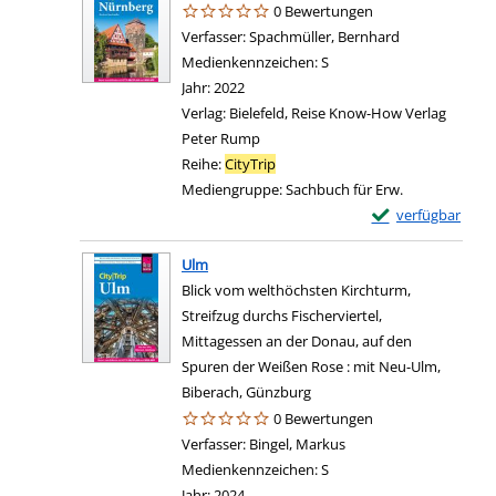
0 Bewertungen
Verfasser:
Spachmüller, Bernhard
Suche nach di
Medienkennzeichen:
S
Jahr:
2022
Verlag:
Bielefeld, Reise Know-How Verlag
Peter Rump
Reihe:
CityTrip
Mediengruppe:
Sachbuch für Erw.
Exemplar-Details
verfügbar
Ulm
Blick vom welthöchsten Kirchturm,
Streifzug durchs Fischerviertel,
Mittagessen an der Donau, auf den
Spuren der Weißen Rose : mit Neu-Ulm,
Biberach, Günzburg
0 Bewertungen
Verfasser:
Bingel, Markus
Suche nach diesem Ver
Medienkennzeichen:
S
Jahr:
2024