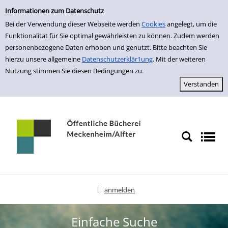
Einfache Suche
zur Navigation springen
zum Inhalt springen
Zu den Suchfiltern springen
Zur Trefferliste springen
Informationen zum Datenschutz
Bei der Verwendung dieser Webseite werden
Cookies
angelegt, um die
Funktionalität für Sie optimal gewährleisten zu können. Zudem werden
personenbezogene Daten erhoben und genutzt. Bitte beachten Sie
hierzu unsere allgemeine
Datenschutzerklär1ung
. Mit der weiteren
Nutzung stimmen Sie diesen Bedingungen zu.
anmelden
|
Sprache auswählen
Einfache Suche