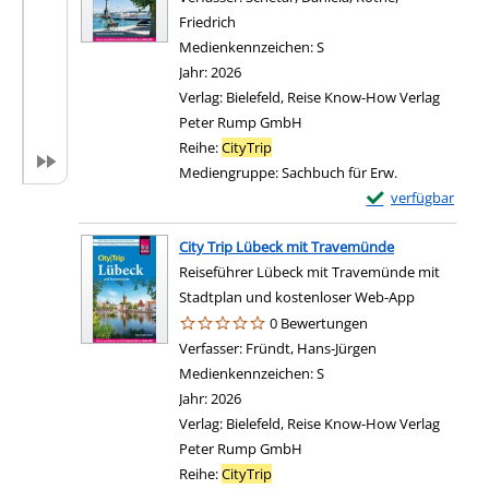
Friedrich
Suche nach diesem Verfasser
Medienkennzeichen:
S
Jahr:
2026
Verlag:
Bielefeld, Reise Know-How Verlag
Peter Rump GmbH
Reihe:
CityTrip
Mediengruppe:
Sachbuch für Erw.
Exemplar-Details 
verfügbar
City Trip Lübeck mit Travemünde
Reiseführer Lübeck mit Travemünde mit
Stadtplan und kostenloser Web-App
0 Bewertungen
Verfasser:
Fründt, Hans-Jürgen
Suche nach diese
Medienkennzeichen:
S
Jahr:
2026
Verlag:
Bielefeld, Reise Know-How Verlag
Peter Rump GmbH
Reihe:
CityTrip