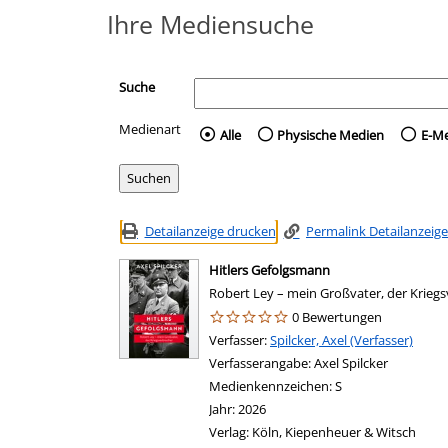
Ihre Mediensuche
Suche
Medienart
Wählen Sie die Medienart 
Alle
Physische Medien
E-M
Detailanzeige drucken
Permalink Detailanzeige
Hitlers Gefolgsmann
Robert Ley – mein Großvater, der Krieg
0 Bewertungen
Verfasser:
Suche nach diesem Verfasser
Spilcker, Axel (Verfasser)
Verfasserangabe:
Axel Spilcker
Medienkennzeichen:
S
Jahr:
2026
Verlag:
Köln, Kiepenheuer & Witsch