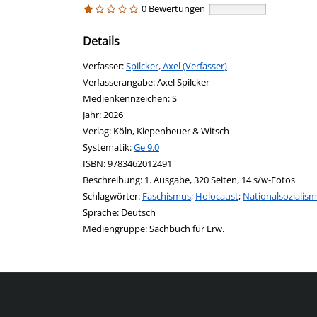
0 Bewertungen
Details
Verfasser:
Suche nach diesem Verfasser
Spilcker, Axel (Verfasser)
Verfasserangabe:
Axel Spilcker
Medienkennzeichen:
S
Jahr:
2026
Verlag:
Köln, Kiepenheuer & Witsch
opens in new tab
Diesen Link in neuem Tab öffnen
Systematik:
Suche nach dieser Systematik
Ge 9.0
Suche nach diesem Interessenskreis
ISBN:
9783462012491
Beschreibung:
1. Ausgabe, 320 Seiten, 14 s/w-Fotos
Schlagwörter:
Faschismus
;
Holocaust
;
Nationalsozialis
Suche nach dieser Beteiligten Person
Sprache:
Deutsch
Mediengruppe:
Sachbuch für Erw.