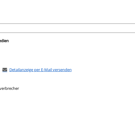
nach der Sie suchen wollen.
edien
Detailanzeige per E-Mail versenden
sverbrecher