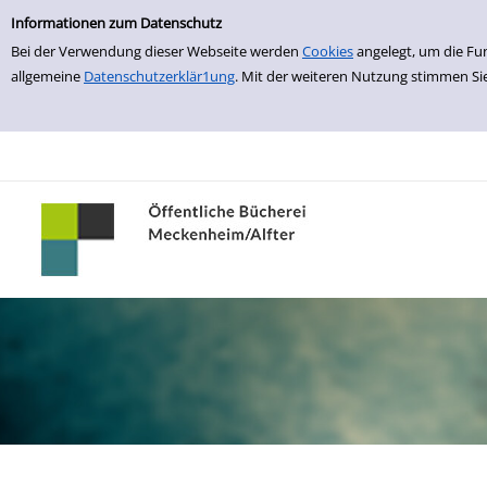
Einfache Suche
zur Navigation springen
zum Inhalt springen
Zur Detailanzeige springen
Informationen zum Datenschutz
Bei der Verwendung dieser Webseite werden
Cookies
angelegt, um die Fu
allgemeine
Datenschutzerklär1ung
. Mit der weiteren Nutzung stimmen Si