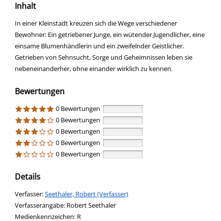
Inhalt
In einer Kleinstadt kreuzen sich die Wege verschiedener
Bewohner: Ein getriebener Junge, ein wütender Jugendlicher, eine
einsame Blumenhändlerin und ein zweifelnder Geistlicher.
Getrieben von Sehnsucht, Sorge und Geheimnissen leben sie
nebeneinanderher, ohne einander wirklich zu kennen.
Bewertungen
0 Bewertungen
0 Bewertungen
0 Bewertungen
0 Bewertungen
0 Bewertungen
Details
Verfasser:
Suche nach diesem Verfasser
Seethaler, Robert (Verfasser)
Verfasserangabe:
Robert Seethaler
Medienkennzeichen:
R