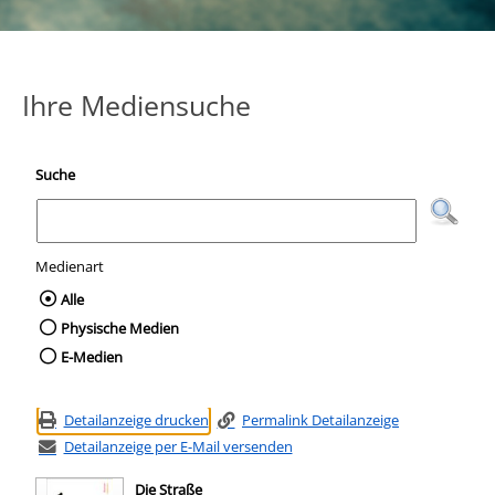
Ihre Mediensuche
Suche
Medienart
Wählen Sie die Medienart nach der Sie suc
Alle
Physische Medien
E-Medien
Detailanzeige drucken
Permalink Detailanzeige
Detailanzeige per E-Mail versenden
Die Straße