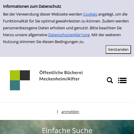
Einfache Suche
zur Navigation springen
zum Inhalt springen
Zur Detailanzeige springen
Informationen zum Datenschutz
Bei der Verwendung dieser Webseite werden
Cookies
angelegt, um die
Funktionalität für Sie optimal gewährleisten zu können. Zudem werden
personenbezogene Daten erhoben und genutzt. Bitte beachten Sie
hierzu unsere allgemeine
Datenschutzerklär1ung
. Mit der weiteren
Nutzung stimmen Sie diesen Bedingungen zu.
anmelden
|
Sprache auswählen
Einfache Suche