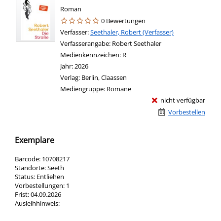
Roman
0 Bewertungen
Verfasser:
Suche nach diesem Verfasser
Seethaler, Robert (Verfasser)
Verfasserangabe:
Robert Seethaler
Medienkennzeichen:
R
Jahr:
2026
Verlag:
Berlin, Claassen
Mediengruppe:
Romane
nicht verfügbar
Vorbestellen
Exemplare
Barcode:
10708217
Standorte:
Seeth
Status:
Entliehen
Vorbestellungen:
1
Frist:
04.09.2026
Ausleihhinweis: